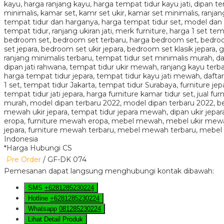
*Harga Hubungi CS
Pre Order
/ GF-DK 074
Pemesanan dapat langsung menghubungi kontak dibawah:
SMS
+6281285230224
Hotline
+6281285230224
Whatsapp
081285230224
Lihat Detail Produk