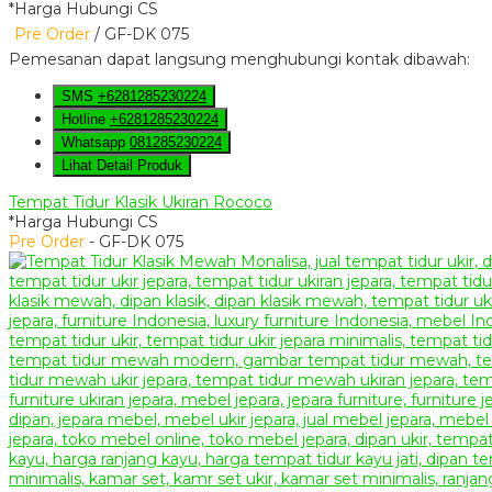
*Harga Hubungi CS
Pre Order
/ GF-DK 075
Pemesanan dapat langsung menghubungi kontak dibawah:
SMS
+6281285230224
Hotline
+6281285230224
Whatsapp
081285230224
Lihat Detail Produk
Tempat Tidur Klasik Ukiran Rococo
*Harga Hubungi CS
Pre Order
- GF-DK 075