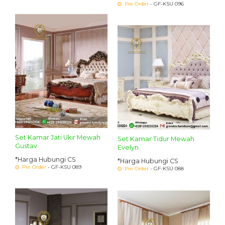
Pre Order
- GF-KSU 096
Set Kamar Jati Ukir Mewah
Set Kamar Tidur Mewah
Gustav
Evelyn
*Harga Hubungi CS
*Harga Hubungi CS
Pre Order
- GF-KSU 089
Pre Order
- GF-KSU 088