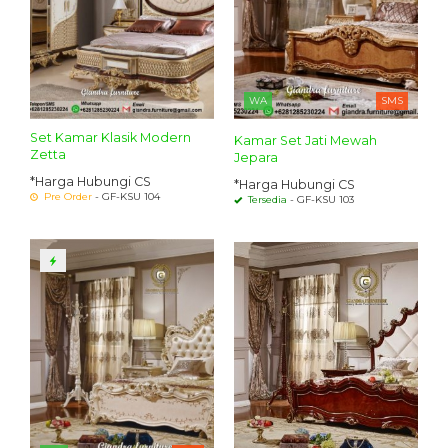
WA
SMS
Set Kamar Klasik Modern
Kamar Set Jati Mewah
Zetta
Jepara
*Harga Hubungi CS
*Harga Hubungi CS
Pre Order
- GF-KSU 104
Tersedia
- GF-KSU 103