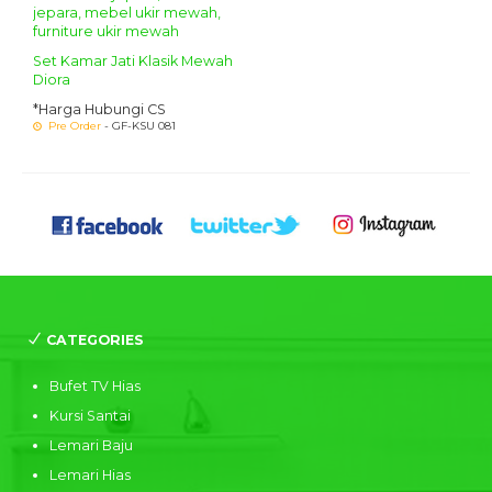
Set Kamar Jati Klasik Mewah
Diora
*Harga Hubungi CS
Pre Order
- GF-KSU 081
CATEGORIES
Bufet TV Hias
Kursi Santai
Lemari Baju
Lemari Hias