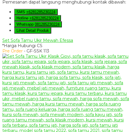
Pemesanan dapat langsung menghubungi kontak dibawah:
SMS
+6281285230224
Hotline
+6281285230224
Whatsapp
081285230224
Lihat Detail Produk
Set Sofa Tamu Ukir Mewah Efessa
*Harga Hubungi CS
Pre Order
- GF-SSK 113