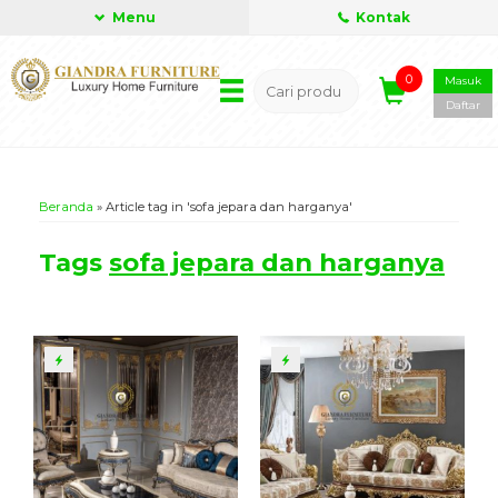
Menu
Kontak
0
Masuk
Daftar
Beranda
»
Article tag in 'sofa jepara dan harganya'
Tags
sofa jepara dan harganya