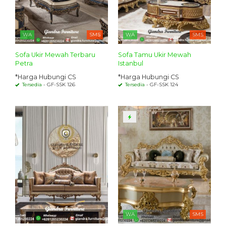
WA
SMS
WA
SMS
Sofa Ukir Mewah Terbaru
Sofa Tamu Ukir Mewah
Petra
Istanbul
*Harga Hubungi CS
*Harga Hubungi CS
Tersedia
- GF-SSK 126
Tersedia
- GF-SSK 124
WA
SMS