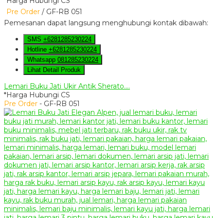
*Harga Hubungi CS
Pre Order
/ GF-RB 051
Pemesanan dapat langsung menghubungi kontak dibawah:
SMS
+6281285230224
Hotline
+6281285230224
Whatsapp
081285230224
Lihat Detail Produk
Lemari Buku Jati Ukir Antik Sherato....
*Harga Hubungi CS
Pre Order
- GF-RB 051