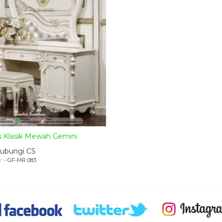
s Klasik Mewah Gemini
ubungi CS
r
- GF-MR 083