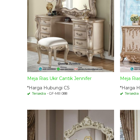
Meja Rias Ukir Cantik Jennifer
Meja Ria
*Harga Hubungi CS
*Harga H
Tersedia
- GF-MR 088
Tersedia