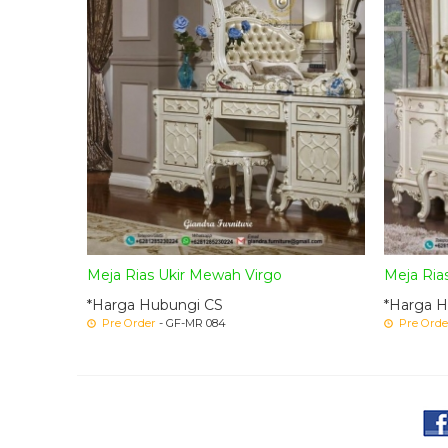
Meja Rias Ukir Mewah Virgo
Meja Ria
*Harga Hubungi CS
*Harga H
Pre Order
- GF-MR 084
Pre Orde