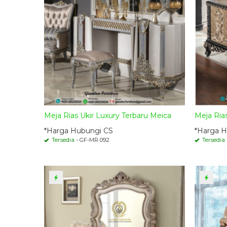
Meja Rias Ukir Luxury Terbaru Meica
Meja Ria
*Harga Hubungi CS
*Harga H
Tersedia
- GF-MR 092
Tersedia