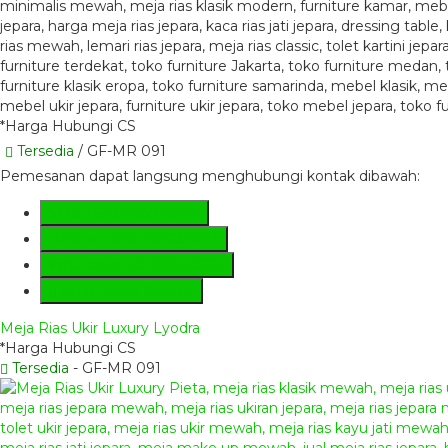
*Harga Hubungi CS
Tersedia
/ GF-MR 091
Pemesanan dapat langsung menghubungi kontak dibawah:
SMS
+6281285230224
Hotline
+6281285230224
Whatsapp
081285230224
Lihat Detail Produk
Meja Rias Ukir Luxury Lyodra
*Harga Hubungi CS
Tersedia
- GF-MR 091