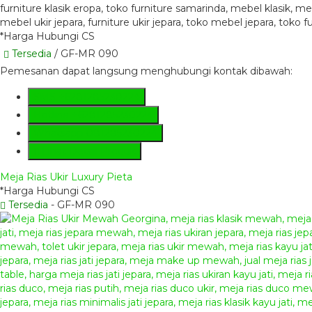
*Harga Hubungi CS
Tersedia
/ GF-MR 090
Pemesanan dapat langsung menghubungi kontak dibawah:
SMS
+6281285230224
Hotline
+6281285230224
Whatsapp
081285230224
Lihat Detail Produk
Meja Rias Ukir Luxury Pieta
*Harga Hubungi CS
Tersedia
- GF-MR 090