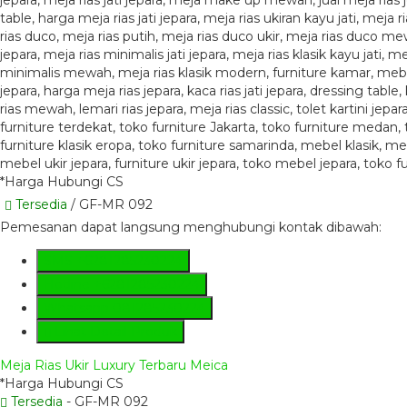
*Harga Hubungi CS
Tersedia
/ GF-MR 092
Pemesanan dapat langsung menghubungi kontak dibawah:
SMS
+6281285230224
Hotline
+6281285230224
Whatsapp
081285230224
Lihat Detail Produk
Meja Rias Ukir Luxury Terbaru Meica
*Harga Hubungi CS
Tersedia
- GF-MR 092