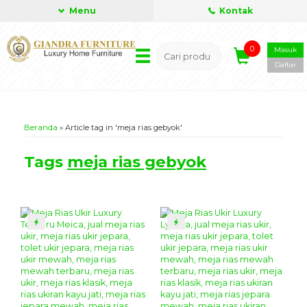
Menu
Kontak
0
Masuk
Daftar
Beranda
»
Article tag in 'meja rias gebyok'
Tags
meja rias gebyok