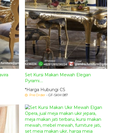
vira
Set Kursi Makan Mewah Elegan
Pyrami....
*Harga Hubungi CS
Pre Order
- GF-SKM 087