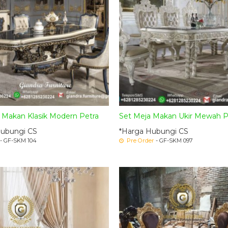
i Makan Klasik Modern Petra
Set Meja Makan Ukir Mewah P
Hubungi CS
*Harga Hubungi CS
- GF-SKM 104
Pre Order
- GF-SKM 097