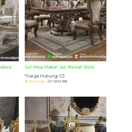
allace
Set Meja Makan Jati Mewah Boris
*Harga Hubungi CS
Pre Order
- GF-SKM 096