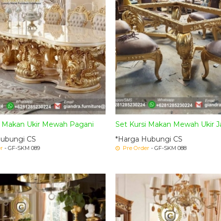
i Makan Ukir Mewah Pagani
Set Kursi Makan Mewah Ukir Ja
Hubungi CS
*Harga Hubungi CS
r
- GF-SKM 089
Pre Order
- GF-SKM 088