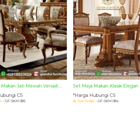
 Makan Jati Mewah Versaill....
Set Meja Makan Klasik Elegan 
Hubungi CS
*Harga Hubungi CS
r
- GF-SKM 085
Pre Order
- GF-SKM 084