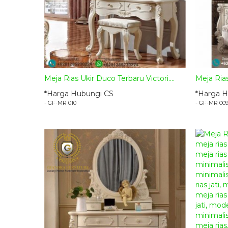
Meja Rias Ukir Duco Terbaru Victori....
Meja Ria
*Harga Hubungi CS
*Harga H
- GF-MR 010
- GF-MR 00