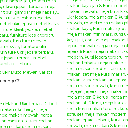
s Ukir Duco Mewah Callista
ubungi CS
5