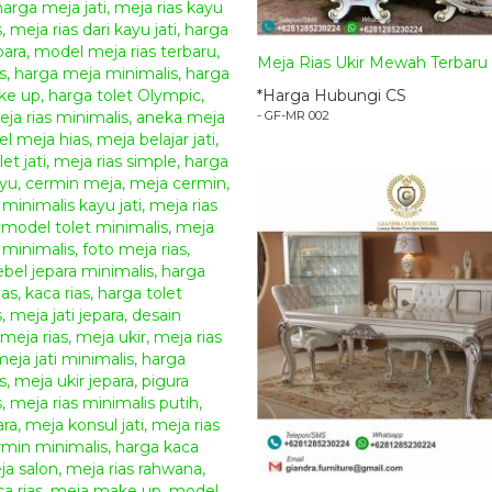
Meja Rias Ukir Mewah Terbaru 
*Harga Hubungi CS
- GF-MR 002