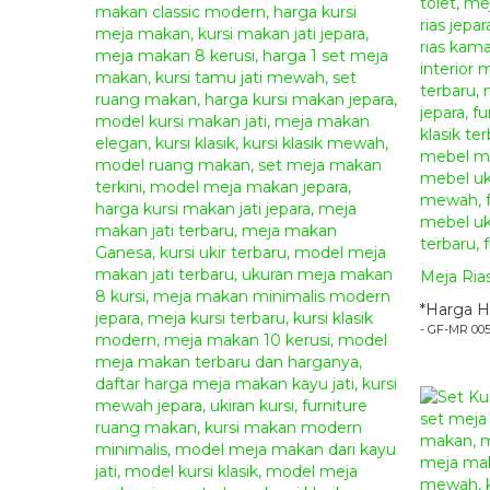
Meja Ria
*Harga H
- GF-MR 00