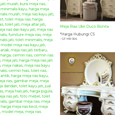
Meja Rias Ukir Duco Bonita
*Harga Hubungi CS
- GF-MR 004