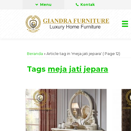
Menu
Kontak
Beranda
»
Article tag in 'meja jati jepara'
( Page 12)
Tags
meja jati jepara