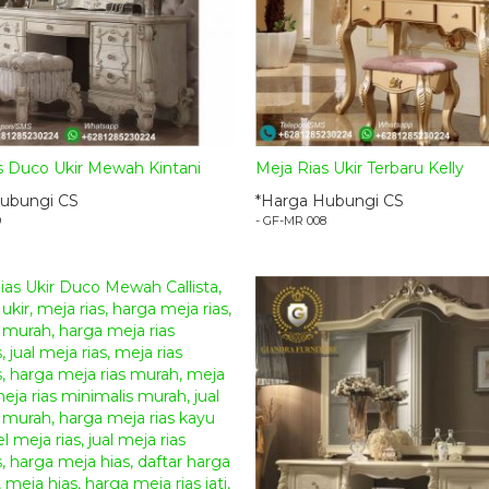
s Duco Ukir Mewah Kintani
Meja Rias Ukir Terbaru Kelly
ubungi CS
*Harga Hubungi CS
9
- GF-MR 008