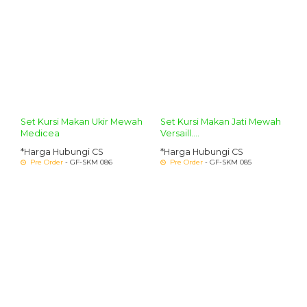
Set Kursi Makan Ukir Mewah
Set Kursi Makan Jati Mewah
Medicea
Versaill....
*Harga Hubungi CS
*Harga Hubungi CS
Pre Order
- GF-SKM 086
Pre Order
- GF-SKM 085