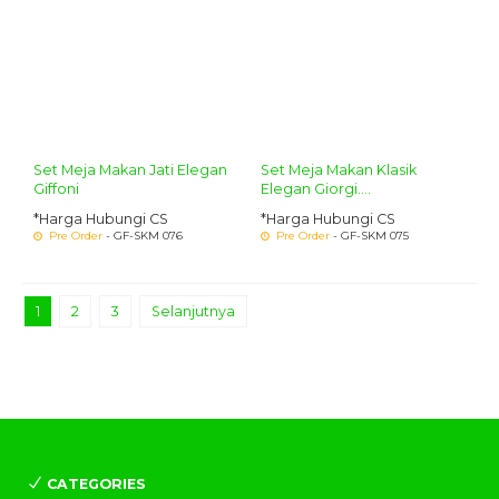
Set Meja Makan Jati Elegan
Set Meja Makan Klasik
Giffoni
Elegan Giorgi....
*Harga Hubungi CS
*Harga Hubungi CS
Pre Order
- GF-SKM 076
Pre Order
- GF-SKM 075
1
2
3
Selanjutnya
CATEGORIES