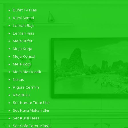
Bufet TV Hias
Kursi Santai
Lemari Baju
Lemari Hias
Meja Bufet
Meja Kerja
Meja Konsol
Meja Kopi
Meja Rias Klasik
Nakas
Pigura Cermin
Rak Buku
Set Kamar Tidur Ukir
Set Kursi Makan Ukir
Set Kursi Teras
Set Sofa Tamu Klasik