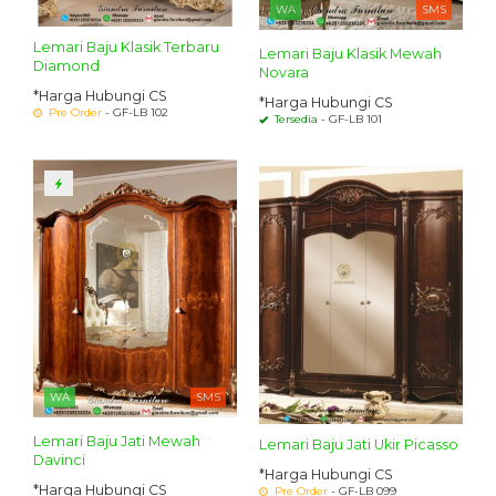
WA
SMS
Lemari Baju Klasik Terbaru
Lemari Baju Klasik Mewah
Diamond
Novara
*Harga Hubungi CS
*Harga Hubungi CS
Pre Order
- GF-LB 102
Tersedia
- GF-LB 101
WA
SMS
Lemari Baju Jati Mewah
Lemari Baju Jati Ukir Picasso
Davinci
*Harga Hubungi CS
*Harga Hubungi CS
Pre Order
- GF-LB 099