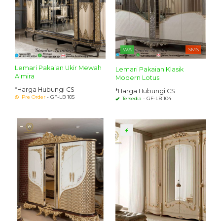
WA
SMS
Lemari Pakaian Ukir Mewah
Lemari Pakaian Klasik
Almira
Modern Lotus
*Harga Hubungi CS
*Harga Hubungi CS
Pre Order
- GF-LB 105
Tersedia
- GF-LB 104