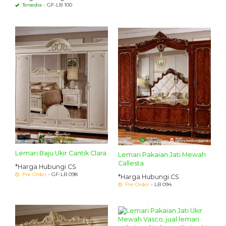
Tersedia
- GF-LB 100
Lemari Baju Ukir Cantik Clara
Lemari Pakaian Jati Mewah
Callesta
*Harga Hubungi CS
Pre Order
- GF-LB 098
*Harga Hubungi CS
Pre Order
- LB 094