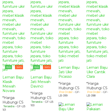
Lemari Baju
Lemari Baju
WA
SMS
WA
SMS
Jati Ukir
Ukir Cantik
Picasso
Clara
Lemari Baju
Lemari Baju
Klasik
Jati Mewah
*Harga
*Harga
Mewah
Davinci
Hubungi CS
Hubungi CS
Novara
Pre Order
- GF-
Pre Order
- GF-
*Harga
LB 099
LB 098
*Harga
Hubungi CS
Hubungi CS
Tersedia
- GF-LB
100
Tersedia
- GF-LB
101