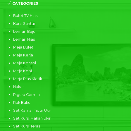
CATEGORIES
Bufet TV Hias
Kursi Santai
Lemari Baju
Lemari Hias
Meja Bufet
Meja Kerja
Meja Konsol
Meja Kopi
Meja Rias Klasik
Nakas
Pigura Cermin
Rak Buku
Set Kamar Tidur Ukir
Set Kursi Makan Ukir
Set Kursi Teras