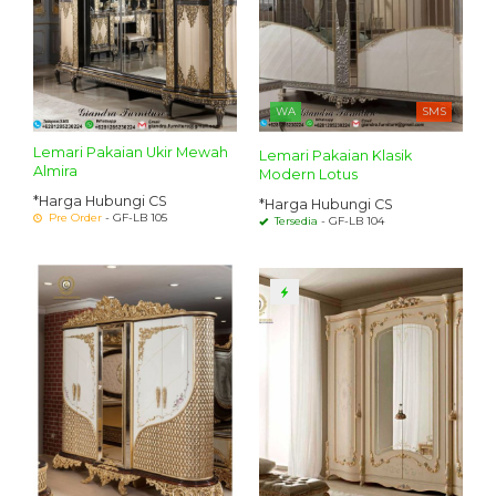
WA
SMS
Lemari Pakaian Ukir Mewah
Lemari Pakaian Klasik
Almira
Modern Lotus
*Harga Hubungi CS
*Harga Hubungi CS
Pre Order
- GF-LB 105
Tersedia
- GF-LB 104