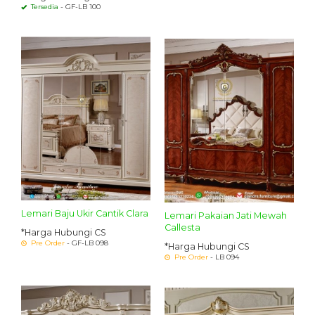
Tersedia
- GF-LB 100
Lemari Baju Ukir Cantik Clara
Lemari Pakaian Jati Mewah
Callesta
*Harga Hubungi CS
Pre Order
- GF-LB 098
*Harga Hubungi CS
Pre Order
- LB 094