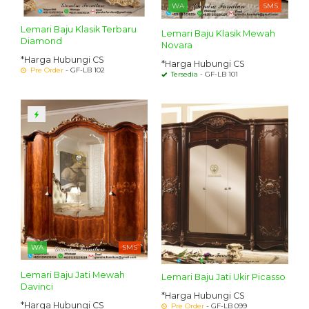
WA
SMS
Lemari Baju Klasik Terbaru
Lemari Baju Klasik Mewah
Diamond
Novara
*Harga Hubungi CS
*Harga Hubungi CS
Pre Order
- GF-LB 102
Tersedia
- GF-LB 101
WA
SMS
Lemari Baju Jati Mewah
Lemari Baju Jati Ukir Picasso
Davinci
*Harga Hubungi CS
*Harga Hubungi CS
Pre Order
- GF-LB 099