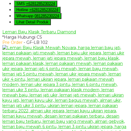
SMS
+6281285230224
Hotline
+6281285230224
Whatsapp
081285230224
Lihat Detail Produk
Lemari Baju Klasik Terbaru Diamond
*Harga Hubungi CS
Pre Order
- GF-LB 102