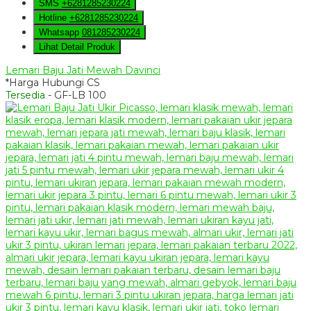
SMS
+6281285230224
Hotline
+6281285230224
Whatsapp
081285230224
Lihat Detail Produk
Lemari Baju Jati Mewah Davinci
*Harga Hubungi CS
Tersedia
- GF-LB 100