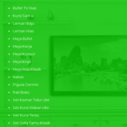
Bufet TV Hias
Kursi Santai
Lemari Baju
Lemari Hias
Meja Bufet
Meja Kerja
Meja Konsol
Meja Kopi
Meja Rias Klasik
Nakas
Pigura Cermin
Rak Buku
Set Kamar Tidur Ukir
Set Kursi Makan Ukir
Set Kursi Teras
Set Sofa Tamu Klasik