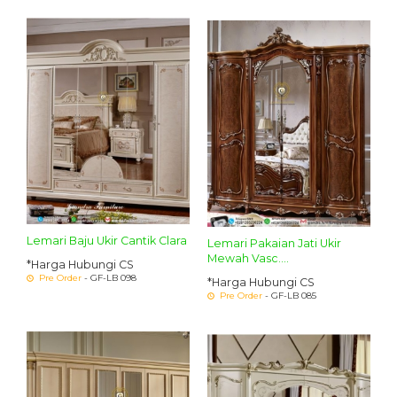
Lemari Baju Ukir Cantik Clara
Lemari Pakaian Jati Ukir
Mewah Vasc....
*Harga Hubungi CS
Pre Order
- GF-LB 098
*Harga Hubungi CS
Pre Order
- GF-LB 085