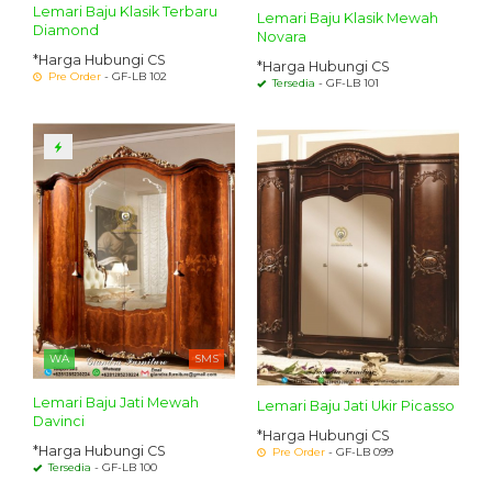
Lemari Baju Klasik Terbaru
Lemari Baju Klasik Mewah
Diamond
Novara
*Harga Hubungi CS
*Harga Hubungi CS
Pre Order
- GF-LB 102
Tersedia
- GF-LB 101
WA
SMS
Lemari Baju Jati Mewah
Lemari Baju Jati Ukir Picasso
Davinci
*Harga Hubungi CS
*Harga Hubungi CS
Pre Order
- GF-LB 099
Tersedia
- GF-LB 100