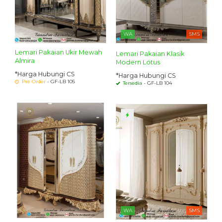
WA
SMS
Lemari Pakaian Ukir Mewah
Lemari Pakaian Klasik
Almira
Modern Lotus
*Harga Hubungi CS
*Harga Hubungi CS
Pre Order
- GF-LB 105
Tersedia
- GF-LB 104
WA
SMS