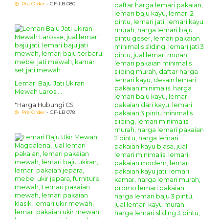
Pre Order
- GF-LB 080
Lemari Baju Jati Ukiran
Mewah Laros....
*Harga Hubungi CS
Pre Order
- GF-LB 078