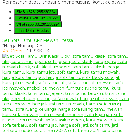
Pemesanan dapat langsung menghubungi kontak dibawah:
SMS
+6281285230224
Hotline
+6281285230224
Whatsapp
081285230224
Lihat Detail Produk
Set Sofa Tamu Ukir Mewah Efessa
*Harga Hubungi CS
Pre Order
- GF-SSK 113