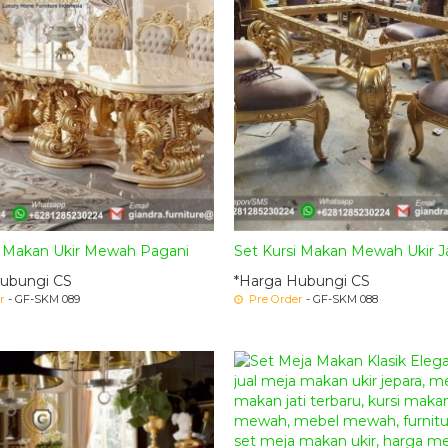
i Makan Ukir Mewah Pagani
Set Kursi Makan Mewah Ukir Ja
ubungi CS
*Harga Hubungi CS
r
- GF-SKM 089
Pre Order
- GF-SKM 088