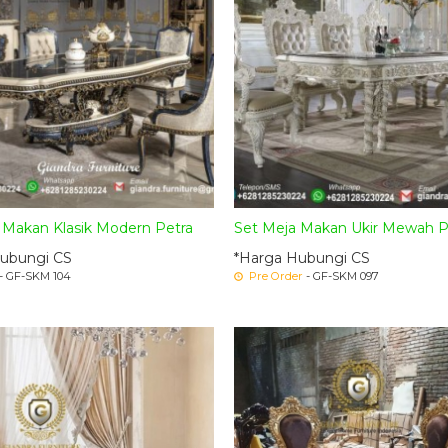
i Makan Klasik Modern Petra
Set Meja Makan Ukir Mewah P
ubungi CS
*Harga Hubungi CS
- GF-SKM 104
Pre Order
- GF-SKM 097