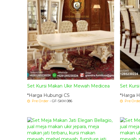
Set Kursi Makan Ukir Mewah Medicea
Set Kursi
*Harga Hubungi CS
*Harga H
Pre Order
- GF-SKM 086
Pre Orde