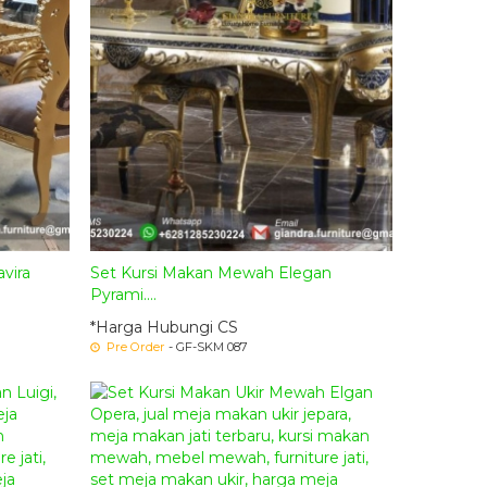
vira
Set Kursi Makan Mewah Elegan
Pyrami....
*Harga Hubungi CS
Pre Order
- GF-SKM 087