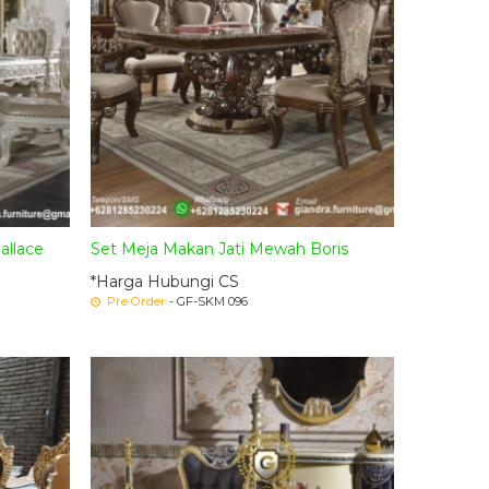
allace
Set Meja Makan Jati Mewah Boris
*Harga Hubungi CS
Pre Order
- GF-SKM 096