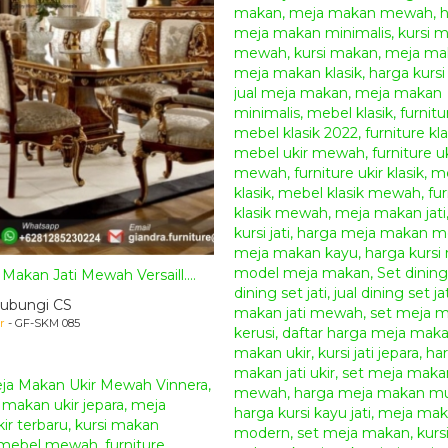
 Makan Jati Mewah Versaill....
ubungi CS
r
- GF-SKM 085