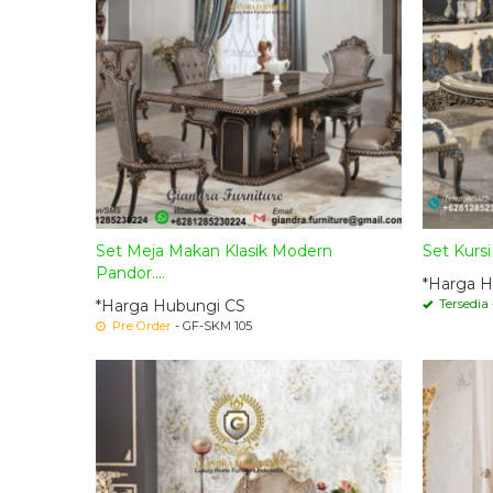
Set Meja Makan Klasik Modern
Set Kurs
Pandor....
*Harga H
*Harga Hubungi CS
Tersedia
Pre Order
- GF-SKM 105