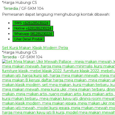
*Harga Hubungi CS
Tersedia
/ GF-SKM 104
Pemesanan dapat langsung menghubungi kontak dibawah:
SMS
+6281285230224
Hotline
+6281285230224
Whatsapp
081285230224
Lihat Detail Produk
Set Kursi Makan Klasik Modern Petra
*Harga Hubungi CS
Tersedia
- GF-SKM 104