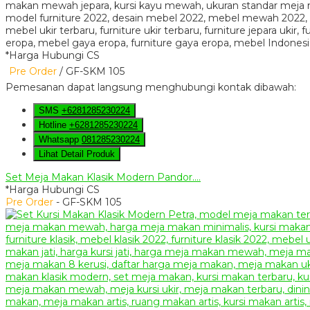
*Harga Hubungi CS
Pre Order
/ GF-SKM 105
Pemesanan dapat langsung menghubungi kontak dibawah:
SMS
+6281285230224
Hotline
+6281285230224
Whatsapp
081285230224
Lihat Detail Produk
Set Meja Makan Klasik Modern Pandor....
*Harga Hubungi CS
Pre Order
- GF-SKM 105