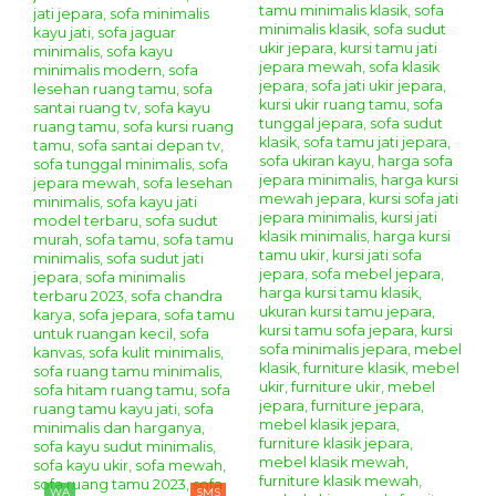
WA
SMS