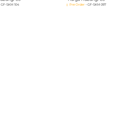
 GF-SKM 104
Pre Order
- GF-SKM 097