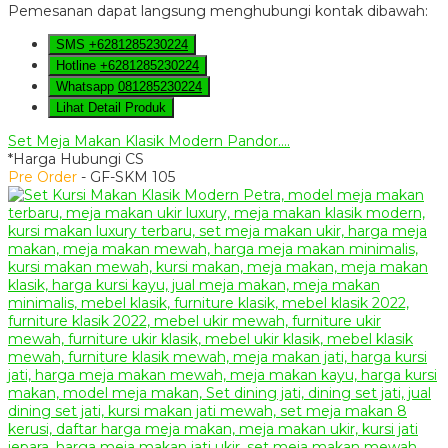
Pemesanan dapat langsung menghubungi kontak dibawah:
SMS
+6281285230224
Hotline
+6281285230224
Whatsapp
081285230224
Lihat Detail Produk
Set Meja Makan Klasik Modern Pandor....
*Harga Hubungi CS
Pre Order
- GF-SKM 105