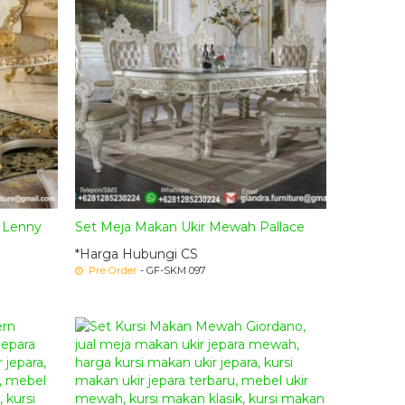
h Lenny
Set Meja Makan Ukir Mewah Pallace
*Harga Hubungi CS
Pre Order
- GF-SKM 097