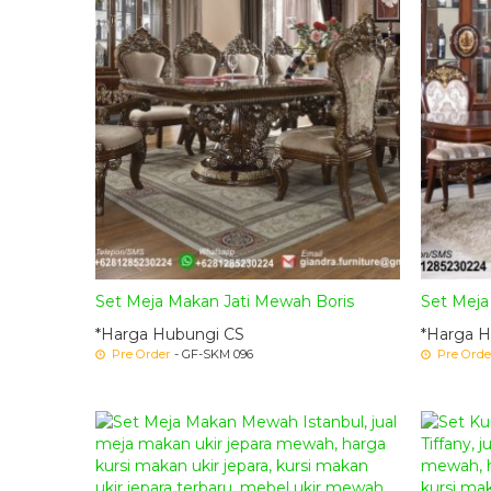
Set Meja Makan Jati Mewah Boris
Set Meja
*Harga Hubungi CS
*Harga H
Pre Order
- GF-SKM 096
Pre Orde