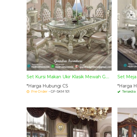
Set Kursi Makan Ukir Klasik Mewah G....
Set Meja
*Harga Hubungi CS
*Harga H
Pre Order
- GF-SKM 101
Tersedia