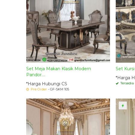
Set Meja Makan Klasik Modern
Set Kurs
Pandor....
*Harga H
*Harga Hubungi CS
Tersedia
Pre Order
- GF-SKM 105