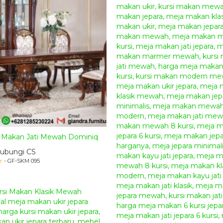
 Makan Jati Mewah Dominiq
ubungi CS
r
- GF-SKM 095