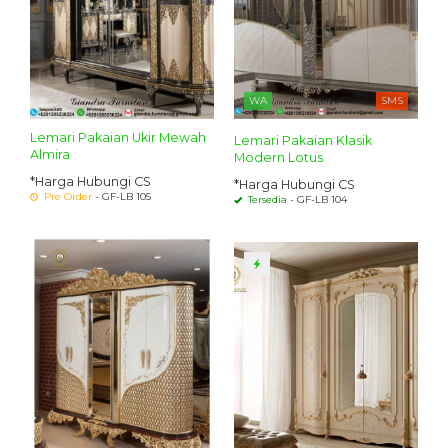
WA
SMS
Lemari Pakaian Ukir Mewah
Lemari Pakaian Klasik
Almira
Modern Lotus
*Harga Hubungi CS
*Harga Hubungi CS
Pre Order
- GF-LB 105
Tersedia
- GF-LB 104