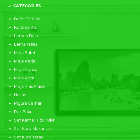
CATEGORIES
Bufet TV Hias
Kursi Santai
Lemari Baju
Lemari Hias
Meja Bufet
Meja Kerja
Meja Konsol
Meja Kopi
Meja Rias Klasik
Nakas
Pigura Cermin
Rak Buku
Set Kamar Tidur Ukir
Set Kursi Makan Ukir
Set Kursi Teras