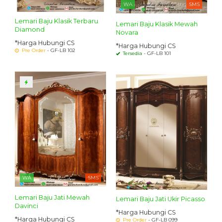
WA
SMS
Lemari Baju Klasik Terbaru
Lemari Baju Klasik Mewah
Diamond
Novara
*Harga Hubungi CS
*Harga Hubungi CS
Pre Order
- GF-LB 102
Tersedia
- GF-LB 101
WA
SMS
Lemari Baju Jati Mewah
Lemari Baju Jati Ukir Picasso
Davinci
*Harga Hubungi CS
*Harga Hubungi CS
Pre Order
- GF-LB 099