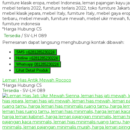
*Harga Hubungi CS
Tersedia
/ SV-LH 089
Pemesanan dapat langsung menghubungi kontak dibawah:
SMS
+6281285230224
Hotline
+6281285230224
Whatsapp
081285230224
Lihat Detail Produk
Lemari Hias Antik Mewah Rococo
*Harga Hubungi CS
Tersedia
- SV-LH 089