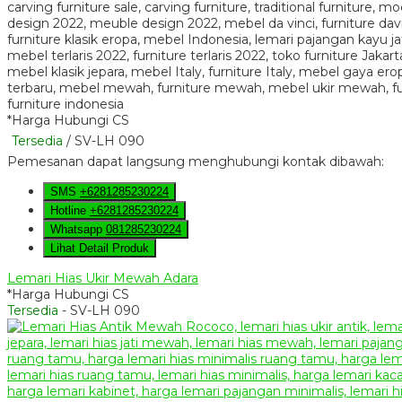
*Harga Hubungi CS
Tersedia
/ SV-LH 090
Pemesanan dapat langsung menghubungi kontak dibawah:
SMS
+6281285230224
Hotline
+6281285230224
Whatsapp
081285230224
Lihat Detail Produk
Lemari Hias Ukir Mewah Adara
*Harga Hubungi CS
Tersedia
- SV-LH 090