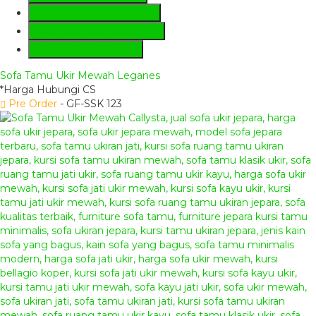
Hotline
+6281285230224
Whatsapp
081285230224
Lihat Detail Produk
Sofa Tamu Ukir Mewah Leganes
*Harga Hubungi CS
Pre Order
- GF-SSK 123