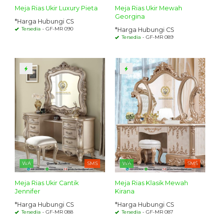
Meja Rias Ukir Luxury Pieta
Meja Rias Ukir Mewah
Georgina
*Harga Hubungi CS
Tersedia
- GF-MR 090
*Harga Hubungi CS
Tersedia
- GF-MR 089
WA
SMS
WA
SMS
Meja Rias Ukir Cantik
Meja Rias Klasik Mewah
Jennifer
Kirana
*Harga Hubungi CS
*Harga Hubungi CS
Tersedia
- GF-MR 088
Tersedia
- GF-MR 087