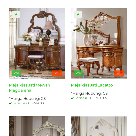
WA
SMS
WA
SMS
Meja Rias Jati Mewah
Meja Rias Jati Lacatto
Magdalena
*Harga Hubungi CS
Tersedia
- GF-MR 085
*Harga Hubungi CS
Tersedia
- GF-MR 086