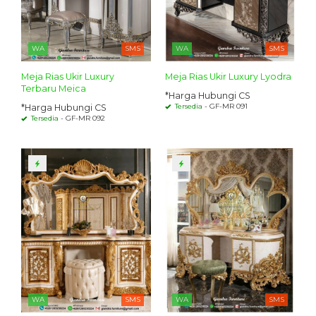
WA
SMS
WA
SMS
Meja Rias Ukir Luxury
Meja Rias Ukir Luxury Lyodra
Terbaru Meica
*Harga Hubungi CS
Tersedia
- GF-MR 091
*Harga Hubungi CS
Tersedia
- GF-MR 092
WA
SMS
WA
SMS