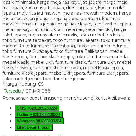
*Harga Hubungi CS
Tersedia
/ GF-MR 088
Pemesanan dapat langsung menghubungi kontak dibawah:
SMS
+6281285230224
Hotline
+6281285230224
Whatsapp
081285230224
Lihat Detail Produk