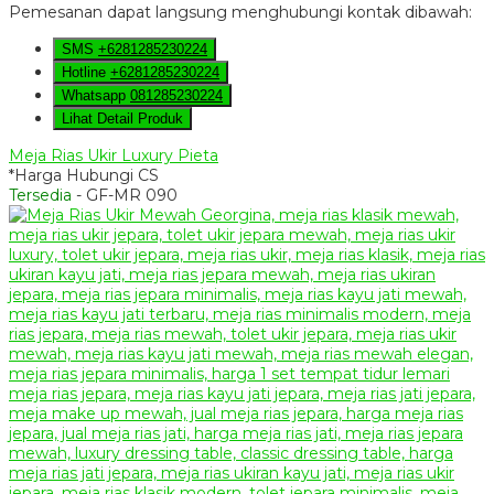
Pemesanan dapat langsung menghubungi kontak dibawah:
SMS
+6281285230224
Hotline
+6281285230224
Whatsapp
081285230224
Lihat Detail Produk
Meja Rias Ukir Luxury Pieta
*Harga Hubungi CS
Tersedia
- GF-MR 090