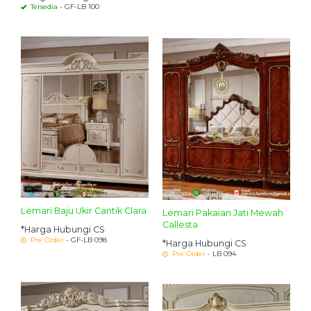
Tersedia
- GF-LB 100
Lemari Baju Ukir Cantik Clara
Lemari Pakaian Jati Mewah
Callesta
*Harga Hubungi CS
Pre Order
- GF-LB 098
*Harga Hubungi CS
Pre Order
- LB 094