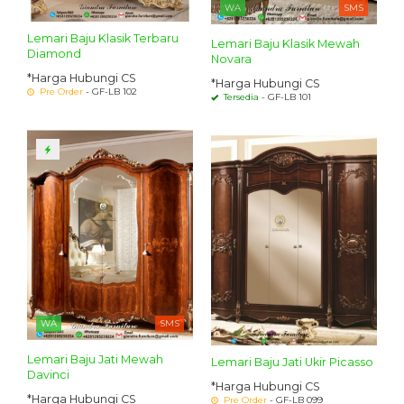
WA
SMS
Lemari Baju Klasik Terbaru
Lemari Baju Klasik Mewah
Diamond
Novara
*Harga Hubungi CS
*Harga Hubungi CS
Pre Order
- GF-LB 102
Tersedia
- GF-LB 101
WA
SMS
Lemari Baju Jati Mewah
Lemari Baju Jati Ukir Picasso
Davinci
*Harga Hubungi CS
*Harga Hubungi CS
Pre Order
- GF-LB 099