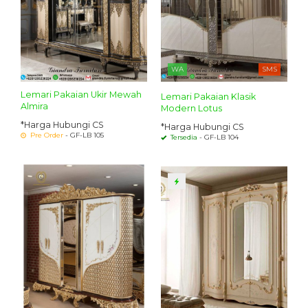
WA
SMS
Lemari Pakaian Ukir Mewah
Lemari Pakaian Klasik
Almira
Modern Lotus
*Harga Hubungi CS
*Harga Hubungi CS
Pre Order
- GF-LB 105
Tersedia
- GF-LB 104