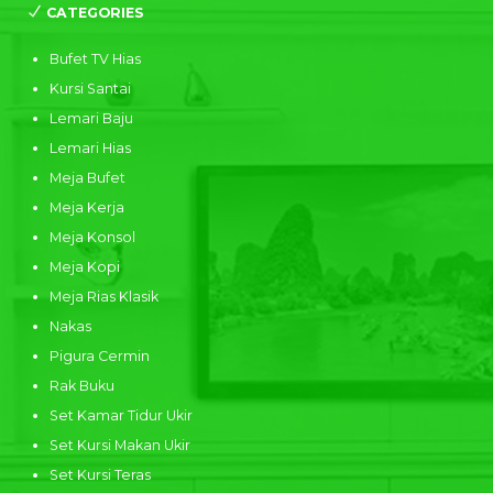
CATEGORIES
Bufet TV Hias
Kursi Santai
Lemari Baju
Lemari Hias
Meja Bufet
Meja Kerja
Meja Konsol
Meja Kopi
Meja Rias Klasik
Nakas
Pigura Cermin
Rak Buku
Set Kamar Tidur Ukir
Set Kursi Makan Ukir
Set Kursi Teras