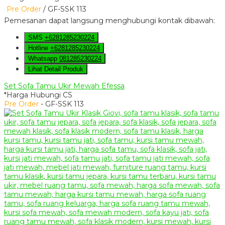
Pre Order
/ GF-SSK 113
Pemesanan dapat langsung menghubungi kontak dibawah:
SMS
+6281285230224
Hotline
+6281285230224
Whatsapp
081285230224
Lihat Detail Produk
Set Sofa Tamu Ukir Mewah Efessa
*Harga Hubungi CS
Pre Order
- GF-SSK 113