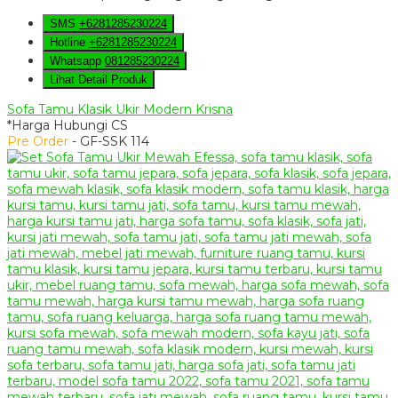
SMS
+6281285230224
Hotline
+6281285230224
Whatsapp
081285230224
Lihat Detail Produk
Sofa Tamu Klasik Ukir Modern Krisna
*Harga Hubungi CS
Pre Order
- GF-SSK 114