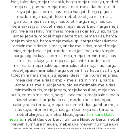
hias, tolet rias, meja rias antik, harga meja rias kayu, mebel
meja rias, gambar meja, meja tolet, meja dandan, tolet
kayu jati, jual cermin rias, meja hias jati, harga pigura,
model meja rias jati, foto mebel, tolet jati minimalis,
gambar meja rias, meja rias tolet, harga meja rias kecil,
meja nakas jati, model meja, meja rias terbaru, harga meja
jati, meja rias kayu minimalis, meja rias dari kayu jati, harga
lemari jepara, model meja rias terbaru, lemari rias, harga
meja minimalis, harga meja make up, harga tolet Olympic,
desain meja rias minimalis, aneka meja rias, model meja
hias, meja belajar jati, model tolet jati, meja rias simple,
harga pigura kayu, cermin meja, meja cermin, meja rias
minimalis kayu jati, meja rias jati antik, model tolet
minimalis, meja make up minimalis, foto meja rias, harga
mebel jepara minimalis, harga cermin hias, kaca rias, harga
tolet minimalis, meja jati jepara, desain furniture meja rias,
meja ukir, meja rias olimpik, meja jati minimalis, harga
lemari rias, meja ukir jepara, pigura minimalis, meja rias
minimalis putih, meja jepara, meja konsul jati, meja rias
putih, cermin minimalis, harga kaca meja, meja salon, meja
rias rahwana, harga kaca rias, model meja rias jepara,
ukiran jepara terbaru, meja rias kamar tidur, gambar meja
rias kayu, interior meja rias, gambar meja rias terbaru,
mebel ukir jepara, mebel klasik jepara,
furniture klasik
jepara
, mebel klasik terbaru, furniture klasik terbaru, mebel
mewah, furniture mewah, mebel ukir mewah, furniture ukir