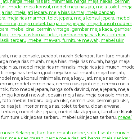
 murah, meja console, perabot murah Selangor, furniture murah
 harga meja rias murah, meja hias, meja rias murah, harga meja
a meja hias, model meja rias minimalis, meja rias jati murah, model
i, meja rias terbaru, jual meja konsul murah, meja hias jati,
odel meja konsul minimalis, meja kayu jati, meja rias kartini,
 cermin, model cermin rias, cermin rias gantung, cermin meja
tik, foto mebel jepara, harga sofa davinci, meja jepara, meja
ture, meja konsul mewah, desain meja hias, meja console mirror,
oto mebel terbaru, pigura ukir, cermin ukir, cermin jati ukir,
rias jati, interior meja rias, tolet terbaru, dipan arwana,
erbaru, mebel ukir jepara, mebel klasik jepara, furniture klasik
, furniture ukir jepara terbaru, mebel ukir jepara terbaru,
mebel