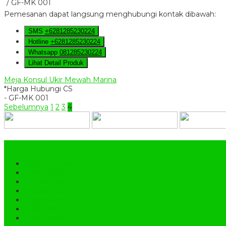
/ GF-MK 001
Pemesanan dapat langsung menghubungi kontak dibawah:
SMS
+6281285230224
Hotline
+6281285230224
Whatsapp
081285230224
Lihat Detail Produk
Meja Konsul Ukir Mewah Marina
*Harga Hubungi CS
- GF-MK 001
Sebelumnya
1
2
3
4
Categories
Bufet TV Hias
Kursi Santai
Lemari Baju
Lemari Hias
Meja Bufet
Meja Kerja
Meja Konsol