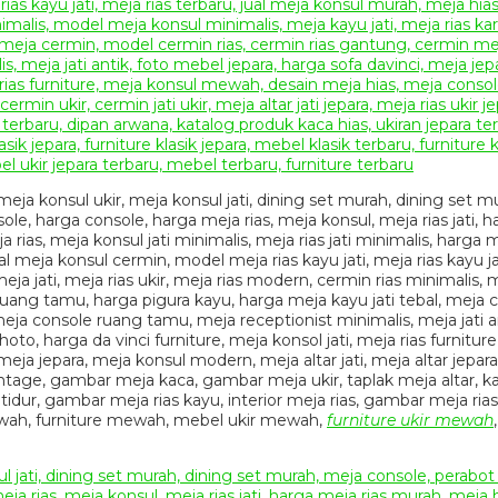
 meja konsul ukir, meja konsul jati, dining set murah, dining set
sole, harga console, harga meja rias, meja konsul, meja rias jati,
eja rias, meja konsul jati minimalis, meja rias jati minimalis, harg
al meja konsul cermin, model meja rias kayu jati, meja rias kayu jat
ja jati, meja rias ukir, meja rias modern, cermin rias minimalis, m
 ruang tamu, harga pigura kayu, harga meja kayu jati tebal, meja
meja console ruang tamu, meja receptionist minimalis, meja jati an
photo, harga da vinci furniture, meja konsol jati, meja rias furni
 jepara, meja konsul modern, meja altar jati, meja altar jepara, f
vintage, gambar meja kaca, gambar meja ukir, taplak meja altar, kaca 
tidur, gambar meja rias kayu, interior meja rias, gambar meja rias t
mewah, furniture mewah, mebel ukir mewah,
furniture ukir mewah