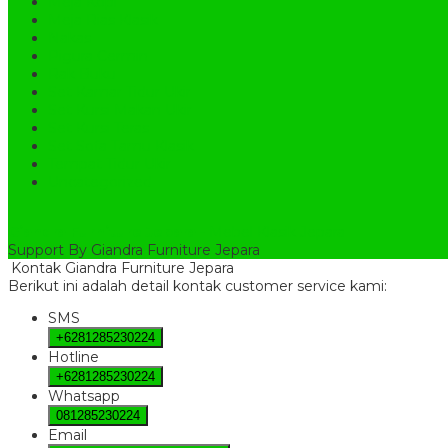
Meja Kopi
Meja Rias Klasik
Nakas
Pigura Cermin
Rak Buku
Set Kamar Tidur Ukir
Set Kursi Makan Ukir
Set Kursi Teras
Set Sofa Tamu Klasik
Tempat Tidur Ukir
Uncategorized
Giandra Furniture Jepara
- Mebel Klasik Jepara
Support By Giandra Furniture Jepara
Kontak Giandra Furniture Jepara
Berikut ini adalah detail kontak customer service kami:
SMS
+6281285230224
Hotline
+6281285230224
Whatsapp
081285230224
Email