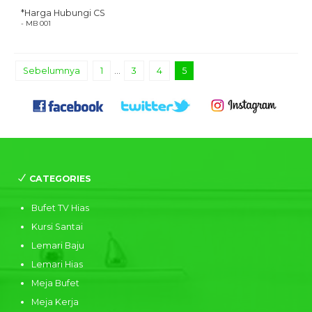
*Harga Hubungi CS
- MB 001
Sebelumnya
1
…
3
4
5
CATEGORIES
Bufet TV Hias
Kursi Santai
Lemari Baju
Lemari Hias
Meja Bufet
Meja Kerja